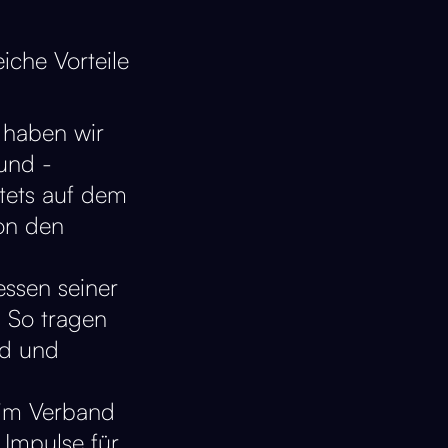
iche Vorteile
t haben wir
und -
tets auf dem
on den
ressen seiner
. So tragen
nd und
 im Verband
 Impulse für