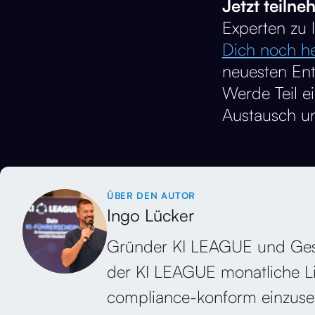
Jetzt teilne
Experten zu 
Dich noch he
neuesten Ent
Werde Teil e
Austausch un
ÜBER DEN AUTOR
Ingo Lücker
Gründer KI LEAGUE und Geschä
der KI LEAGUE monatliche Liv
compliance-konform einzuse