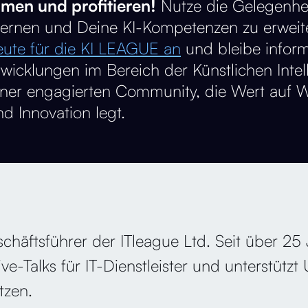
hmen und profitieren!
Nutze die Gelegenhei
lernen und Deine KI-Kompetenzen zu erweit
ute für die KI LEAGUE an
und bleibe inform
wicklungen im Bereich der Künstlichen Intell
iner engagierten Community, die Wert auf W
d Innovation legt.
ftsführer der ITleague Ltd. Seit über 25 Ja
e-Talks für IT-Dienstleister und unterstütz
tzen.