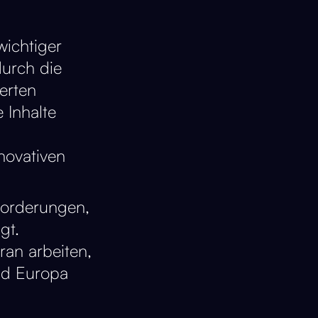
wichtiger
durch die
erten
 Inhalte
nnovativen
forderungen,
gt.
an arbeiten,
und Europa