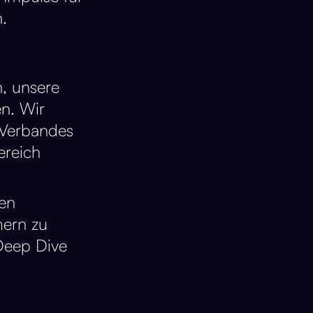
.
, unsere
en. Wir
 Verbandes
ereich
den
mern zu
 Deep Dive