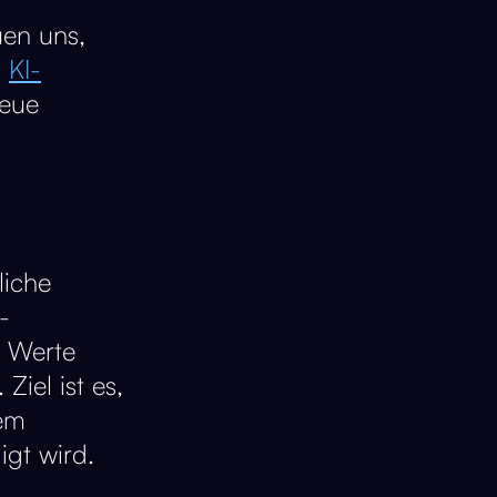
uen uns,
m
KI-
neue
liche
-
r Werte
Ziel ist es,
dem
igt wird.