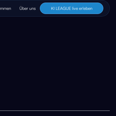
immen
Über uns
KI LEAGUE live erleben