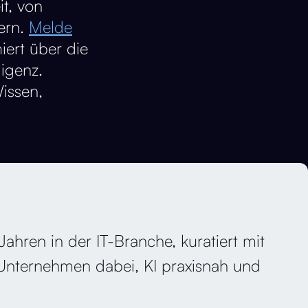
t, von
ern.
Melde
iert über die
igenz.
issen,
hren in der IT-Branche, kuratiert mit
t Unternehmen dabei, KI praxisnah und