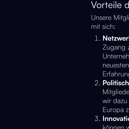
Vorteile 
Unsere Mitgl
mit sich:
Netzwer
Zugang z
Unterneh
neuesten
Erfahrun
Politisc
Mitglied
wir dazu
Europa zu
Innovat
können w