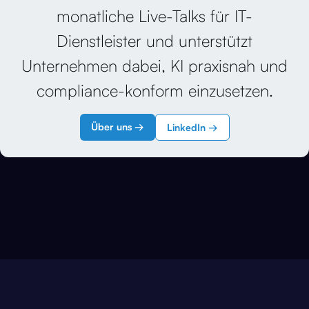
monatliche Live-Talks für IT-
Dienstleister und unterstützt
Unternehmen dabei, KI praxisnah und
compliance-konform einzusetzen.
Über uns →
LinkedIn →