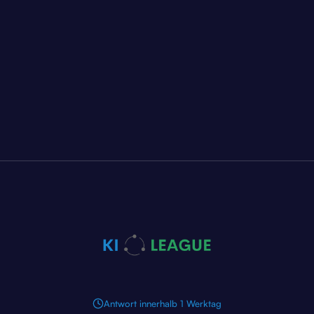
Dienstleister angeht
Anthropic schreibt beim Installieren in
fremde Browser. Was IT-Dienstleister
jetzt prüfen müssen.
Antwort innerhalb 1 Werktag